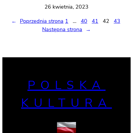
26 kwietnia, 2023
←
Poprzednia strona
1
…
40
41
42
43
Następna strona
→
POLSKA
KULTURA