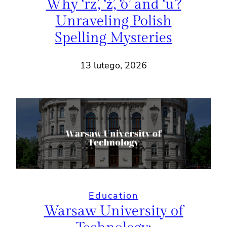
Why ‘rz’, ‘ż’, ‘ó’ and ‘u’?
Unraveling Polish
Spelling Mysteries
13 lutego, 2026
Education
Warsaw University of