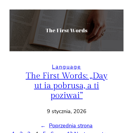
Language
The First Words: „Day
ut ia pobrusa, a ti
poziwai”
9 stycznia, 2026
←
Poprzednia strona