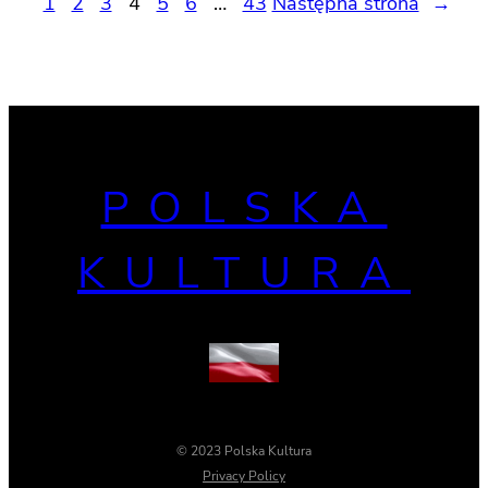
1
2
3
4
5
6
…
43
Następna strona
→
POLSKA
KULTURA
© 2023 Polska Kultura
Privacy Policy